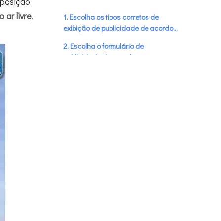
 posição
 ar livre
.
1. Escolha os tipos corretos de
exibição de publicidade de acordo
com as características e hábitos do
2. Escolha o formulário de
público.
publicidade de acordo com o
interesse da audiência
3. Escolha o anúncio de acordo com
as características da memória do
público.