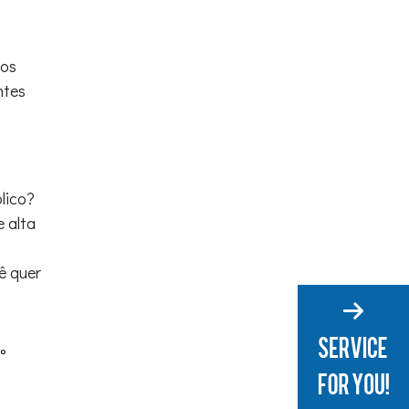
dos
ntes
lico?
e alta
ê quer
°