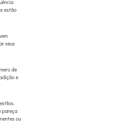
uência
es estão
evem
ar seus
úmero de
adição e
stilos.
e pareça
inentes ou