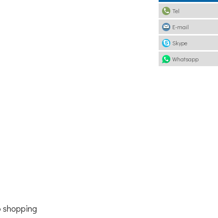
Tel
E-mail
Skype
Whatsapp
o shopping