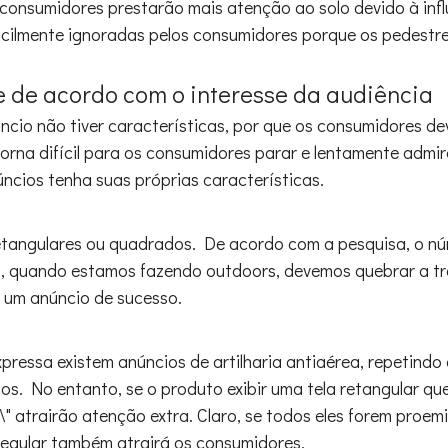
consumidores prestarão mais atenção ao solo devido à infl
acilmente ignoradas pelos consumidores porque os pedestr
de de acordo com o interesse da audiência
ncio não tiver características, por que os consumidores d
orna difícil para os consumidores parar e lentamente admir
ncios tenha suas próprias características.
etangulares ou quadrados. De acordo com a pesquisa, o n
o, quando estamos fazendo outdoors, devemos quebrar a tr
 um anúncio de sucesso.
essa existem anúncios de artilharia antiaérea, repetindo e
os. No entanto, se o produto exibir uma tela retangular qu
 \" atrairão atenção extra. Claro, se todos eles forem proem
 regular também atrairá os consumidores.