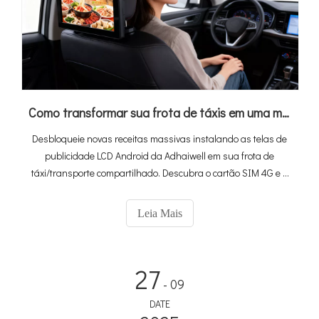
Como transformar sua frota de táxis em uma máquina de ganhar dinheiro com telas de anúncios LCD do Android (guia definitivo de 2026)
Desbloqueie novas receitas massivas instalando as telas de
publicidade LCD Android da Adhaiwell em sua frota de
táxi/transporte compartilhado. Descubra o cartão SIM 4G e a
solução habilitada para GPS para mídia veicular direcionada.
Leia Mais
27
- 09
DATE