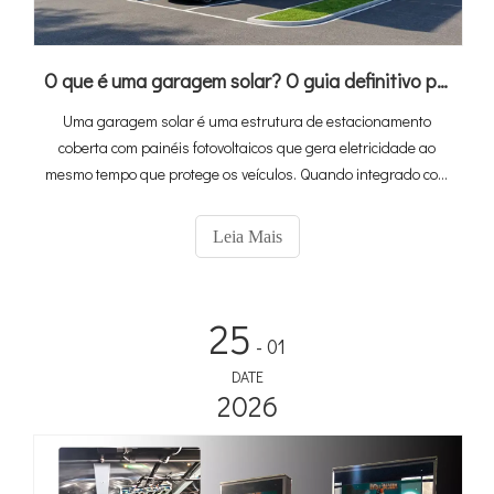
O que é uma garagem solar? O guia definitivo para integração de energia fotovoltaica, armazenamento e carregamento de veículos elétricos
Uma garagem solar é uma estrutura de estacionamento
coberta com painéis fotovoltaicos que gera eletricidade ao
mesmo tempo que protege os veículos. Quando integrado com
estações de armazenamento de energia e carregamento de
veículos elétricos, torna-se um ecossistema completo de
Leia Mais
“carregamento de armazenamento solar” que transforma
espaços de estacionamento ociosos em um ativo energético
gerador de receitas. Com as vendas globais de veículos
25
eléctricos a atingir os 20 milhões em 2025 e o mercado de
- 01
parques de estacionamento solares projectado para crescer
DATE
a uma taxa CAGR de 10,6%, para 2,67 mil milhões de dólares
2026
até 2034, as soluções integradas estão a tornar-se
rapidamente o padrão para infra-estruturas de
carregamento comerciais e públicas.