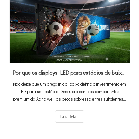
Por que os displays LED para estádios de baixo preço custam mais: a vantagem do valor Adhaiwell
Não deixe que um preço inicial baixo defina o investimento em
LED para seu estádio. Descubra como os componentes
premium da Adhaiwell, as peças sobressalentes suficientes e
o design modular e de troca rápida garantem a máxima
confiabilidade e o mínimo de tempo de inatividade, garantindo
Leia Mais
receita contínua dos patrocinadores e uma experiência pós-
venda sem preocupações para o seu estádio de futebol.