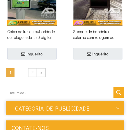
Caixa de luz de publicidade
Suporte de bandeira
de rolagem de LED digital
externa com rolagem de
dupla face externa
caixas de luz LED
Inquérito
Inquérito
1
2
»
CATEGORIA DE PUBLICIDADE
CONTATE-NOS