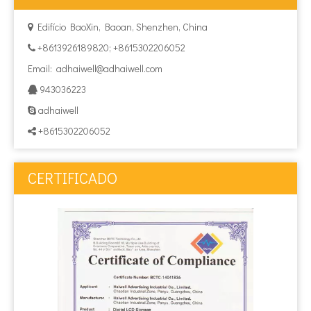
Edifício BaoXin, Baoan, Shenzhen, China

+8613926189820; +8615302206052

Email:
adhaiwell@adhaiwell.com
943036223

adhaiwell

+8615302206052

CERTIFICADO