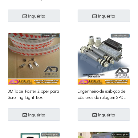
Adhaiwell
Placas internas
Inquérito
Inquérito
3M Tape Poster Zipper para
Engenheiro de exibição de
Scrolling Light Box -
pôsteres de rolagem SPDE
Adhaiwell Scrolling Signs
HW 51A / 76A / 120A Kits de
rolagem
Inquérito
Inquérito