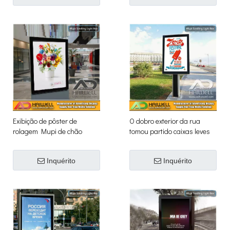
Exibição de pôster de
O dobro exterior da rua
rolagem Mupi de chão
tomou partido caixas leves
de desdobramento com
sistema de enrolamento de
Inquérito
Inquérito
SPDE