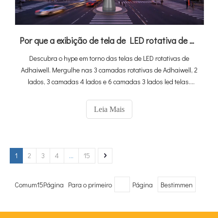
Por que a exibição de tela de LED rotativa de Adhaiwell está tendendo
Descubra o hype em torno das telas de LED rotativas de
Adhaiwell. Mergulhe nas 3 camadas rotativas de Adhaiwell, 2
lados, 3 camadas 4 lados e 6 camadas 3 lados led telas.
Descubra suas rotações flexíveis, vistas deslumbrantes de
360 ° e como elas transformam espaços de shoppings em
Leia Mais
estádios.
1
2
3
4
...
15
Comum15Página Para o primeiro
Página
Bestimmen