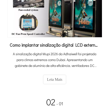
Como implantar sinalização digital LCD externa de alto desempenho no calor extremo de 60°C em Dubai
A sinalização digital Mupi 2026 da Adhaiwell foi projetada
para climas extremos como Dubai. Apresentando um
gabinete de alumínio de alta eficiência, ventiladores DC
controlados por PWM e brilho ultra-alto de 3.000 nits, nosso
sistema permanece totalmente operacional mesmo em
Leia Mais
temperaturas ambientes de 60°C. É uma verdadeira solução
'Plug-and-Play' com CMS em nuvem 4G integrado — tudo o
que você precisa é de uma base e de potência.
02
- 01