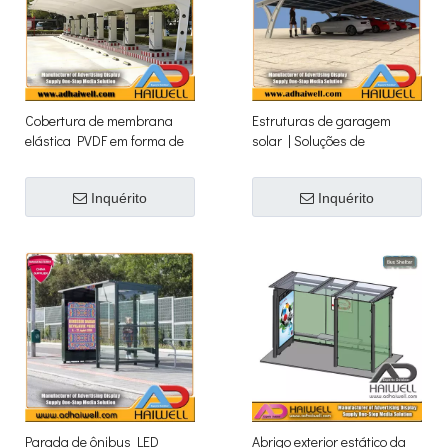
Cobertura de membrana
Estruturas de garagem
elástica PVDF em forma de
solar | Soluções de
L | Dossel de carregamento
estacionamento com
EV moderno de inclinação
energia verde
Inquérito
Inquérito
plana
Parada de ônibus LED
Abrigo exterior estático da