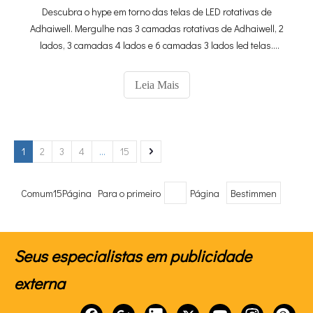
Descubra o hype em torno das telas de LED rotativas de
Adhaiwell. Mergulhe nas 3 camadas rotativas de Adhaiwell, 2
lados, 3 camadas 4 lados e 6 camadas 3 lados led telas.
Descubra suas rotações flexíveis, vistas deslumbrantes de
360 ° e como elas transformam espaços de shoppings em
Leia Mais
estádios.
1
2
3
4
...
15
Comum15Página Para o primeiro
Página
Bestimmen
Seus especialistas em publicidade
externa