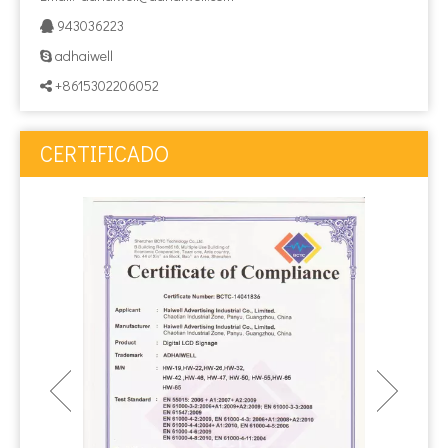
943036223

adhaiwell

+8615302206052

CERTIFICADO