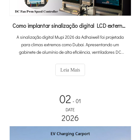
Como implantar sinalização digital LCD externa de alto desempenho no calor extremo de 60°C em Dubai
A sinalização digital Mupi 2026 da Adhaiwell foi projetada
para climas extremos como Dubai. Apresentando um
gabinete de alumínio de alta eficiência, ventiladores DC
controlados por PWM e brilho ultra-alto de 3.000 nits, nosso
sistema permanece totalmente operacional mesmo em
Leia Mais
temperaturas ambientes de 60°C. É uma verdadeira solução
'Plug-and-Play' com CMS em nuvem 4G integrado — tudo o
que você precisa é de uma base e de potência.
02
- 01
DATE
2026