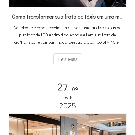
Como transformar sua frota de táxis em uma máquina de ganhar dinheiro com telas de anúncios LCD do Android (guia definitivo de 2026)
Desbloqueie novas receitas massivas instalando as telas de
publicidade LCD Android da Adhaiwell em sua frota de
táxi/transporte compartilhado. Descubra o cartão SIM 4G e a
solução habilitada para GPS para mídia veicular direcionada.
Leia Mais
27
- 09
DATE
2025