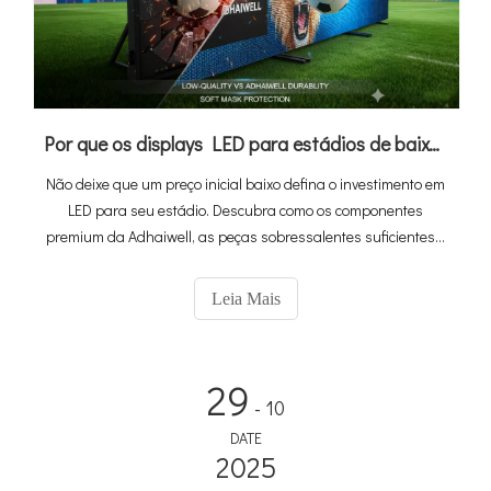
Por que os displays LED para estádios de baixo preço custam mais: a vantagem do valor Adhaiwell
Não deixe que um preço inicial baixo defina o investimento em
LED para seu estádio. Descubra como os componentes
premium da Adhaiwell, as peças sobressalentes suficientes e
o design modular e de troca rápida garantem a máxima
confiabilidade e o mínimo de tempo de inatividade, garantindo
Leia Mais
receita contínua dos patrocinadores e uma experiência pós-
venda sem preocupações para o seu estádio de futebol.
29
- 10
DATE
2025