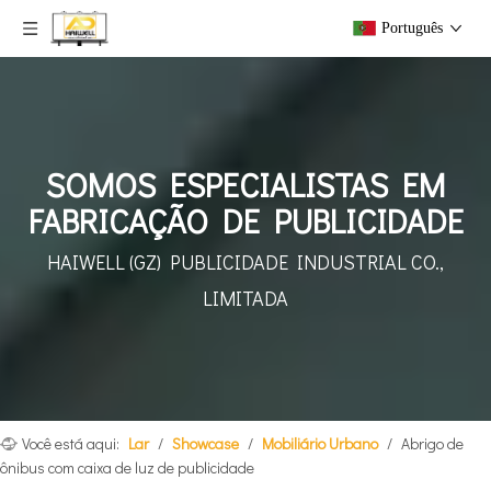
Português
SOMOS ESPECIALISTAS EM
FABRICAÇÃO DE PUBLICIDADE
HAIWELL (GZ) PUBLICIDADE INDUSTRIAL CO.,
LIMITADA
Você está aqui:
Lar
/
Showcase
/
Mobiliário Urbano
/
Abrigo de
ônibus com caixa de luz de publicidade