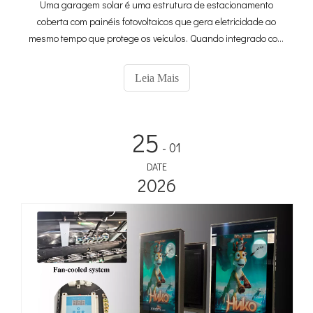
Uma garagem solar é uma estrutura de estacionamento
coberta com painéis fotovoltaicos que gera eletricidade ao
mesmo tempo que protege os veículos. Quando integrado com
estações de armazenamento de energia e carregamento de
veículos elétricos, torna-se um ecossistema completo de
Leia Mais
“carregamento de armazenamento solar” que transforma
espaços de estacionamento ociosos em um ativo energético
gerador de receitas. Com as vendas globais de veículos
25
eléctricos a atingir os 20 milhões em 2025 e o mercado de
- 01
parques de estacionamento solares projectado para crescer
DATE
a uma taxa CAGR de 10,6%, para 2,67 mil milhões de dólares
2026
até 2034, as soluções integradas estão a tornar-se
rapidamente o padrão para infra-estruturas de
carregamento comerciais e públicas.