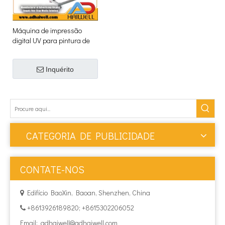
Máquina de impressão
digital UV para pintura de
papel de parede 3D
Inquérito
CATEGORIA DE PUBLICIDADE
CONTATE-NOS
Edifício BaoXin, Baoan, Shenzhen, China

+8613926189820; +8615302206052

Email:
adhaiwell@adhaiwell.com