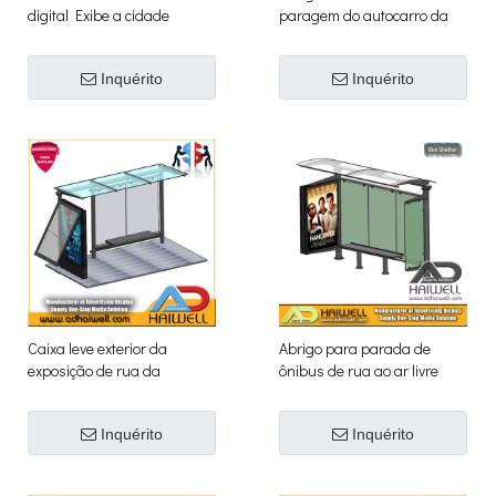
digital Exibe a cidade
paragem do autocarro da
inteligente
propaganda da caixa leve
do diodo emissor de luz de
Inquérito
Inquérito
Mupi
Caixa leve exterior da
Abrigo para parada de
exposição de rua da
ônibus de rua ao ar livre
propaganda do abrigo da
com caixa de luz de exibição
parada de ônibus da cidade
de publicidade de Mupi
Inquérito
Inquérito