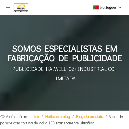
Português
SOMOS ESPECIALISTAS EM
FABRICAÇÃO DE PUBLICIDADE
PUBLICIDADE HAIWELL (GZ)
INDUSTRIAL CO.,
LIMITADA
Você está aqui:
Lar
/
Notícias e blog
/
Blog do produto
/
Visor de
parede com cortina de vidro LED transparente ultrafino