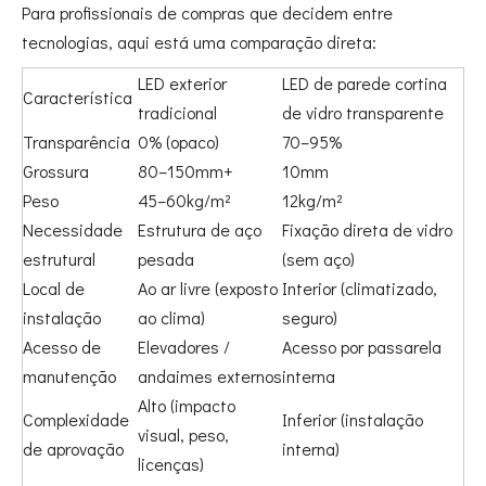
Para profissionais de compras que decidem entre
tecnologias, aqui está uma comparação direta:
LED exterior
LED de parede cortina
Característica
tradicional
de vidro transparente
Transparência
0% (opaco)
70–95%
Grossura
80–150mm+
10mm
Peso
45–60kg/m²
12kg/m²
Necessidade
Estrutura de aço
Fixação direta de vidro
estrutural
pesada
(sem aço)
Local de
Ao ar livre (exposto
Interior (climatizado,
instalação
ao clima)
seguro)
Acesso de
Elevadores /
Acesso por passarela
manutenção
andaimes externos
interna
Alto (impacto
Complexidade
Inferior (instalação
visual, peso,
de aprovação
interna)
licenças)