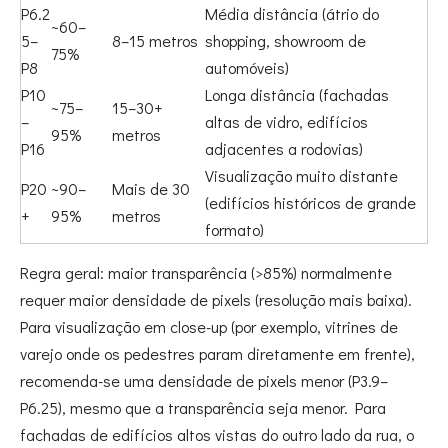
P6.2
Média distância (átrio do
~60–
5–
8–15 metros
shopping, showroom de
75%
P8
automóveis)
P10
Longa distância (fachadas
~75–
15–30+
–
altas de vidro, edifícios
95%
metros
P16
adjacentes a rodovias)
Visualização muito distante
P20
~90–
Mais de 30
(edifícios históricos de grande
+
95%
metros
formato)
Regra geral: maior transparência (>85%) normalmente
requer maior densidade de pixels (resolução mais baixa).
Para visualização em close-up (por exemplo, vitrines de
varejo onde os pedestres param diretamente em frente),
recomenda-se uma densidade de pixels menor (P3.9–
P6.25), mesmo que a transparência seja menor. Para
fachadas de edifícios altos vistas do outro lado da rua, o