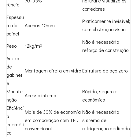
70–95%
natural e visualiza os
rência
corredores
Espessu
Praticamente invisível;
ra do
Apenas 10mm
sem obstrução visual
painel
Não é necessário
Peso
12kg/m²
reforço de construção
Anexo
de
Montagem direta em vidro
Estrutura de aço zero
gabinet
e
Manute
Rápido, seguro e
Acesso interno
nção
econômico
Eficiênci
Mais de 30% de economia
Não é necessário
a
em comparação com LED
sistema de
energéti
convencional
refrigeração dedicado
ca