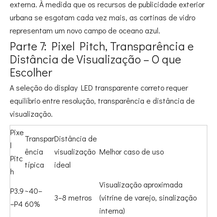
externa. À medida que os recursos de publicidade exterior
urbana se esgotam cada vez mais, as cortinas de vidro
representam um novo campo de oceano azul
.
Parte 7: Pixel Pitch, Transparência e
Distância de Visualização – O que
Escolher
A seleção do display LED transparente correto requer
equilíbrio entre resolução, transparência e distância de
visualização.
Pixe
Transpar
Distância de
l
ência
visualização
Melhor caso de uso
Pitc
típica
ideal
h
Visualização aproximada
P3.9
~40–
3–8 metros
(vitrine de varejo, sinalização
–P4
60%
interna)