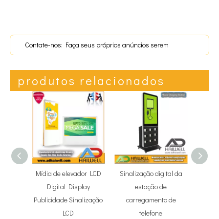
Contate-nos: Faça seus próprios anúncios serem
exibidos!
produtos relacionados
Mídia de elevador LCD
Sinalização digital da
43' 
Digital Display
estação de
portáte
Publicidade Sinalização
carregamento de
anúnc
LCD
telefone
do L