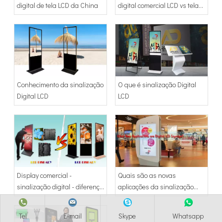
digital de tela LCD da China
digital comercial LCD vs tela
de TV
Conhecimento da sinalização
O que é sinalização Digital
Digital LCD
LCD
Display comercial -
Quais são as novas
sinalização digital - diferença
aplicações da sinalização
entre display LCD e LED
digital LCD?
Tel
E-mail
Skype
Whatsapp