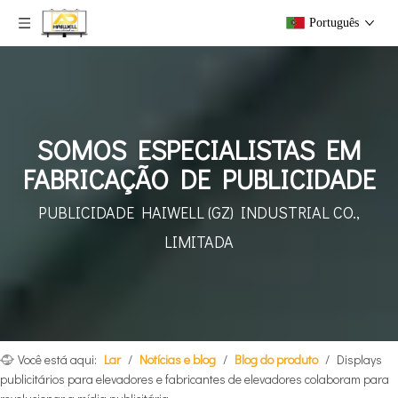
Português
SOMOS ESPECIALISTAS EM
FABRICAÇÃO DE PUBLICIDADE
PUBLICIDADE HAIWELL (GZ)
INDUSTRIAL CO.,
LIMITADA
Você está aqui:
Lar
/
Notícias e blog
/
Blog do produto
/
Displays
publicitários para elevadores e fabricantes de elevadores colaboram para