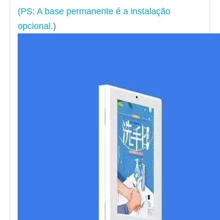
(PS: A base permanente é a instalação
opcional.
)