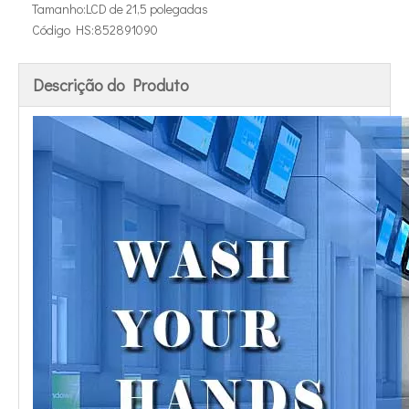
Tamanho:
LCD de 21,5 polegadas
Código HS:
852891090
Descrição do Produto