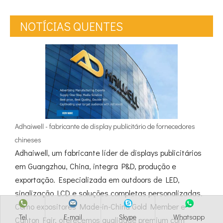
NOTÍCIAS QUENTES
Adhaiwell - fabricante de display publicitário de fornecedores
chineses
Adhaiwell, um fabricante líder de displays publicitários
em Guangzhou, China, integra P&D, produção e
exportação. Especializada em outdoors de LED,
sinalização LCD e soluções completas personalizadas.
Como expositores Made-in-China Gold Member e
Tel
E-mail
Skype
Whatsapp
Canton Fair, oferecemos qualidade premium com