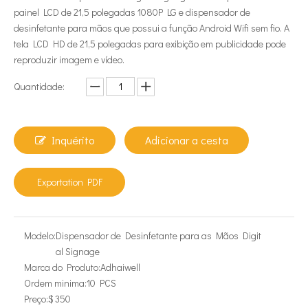
painel LCD de 21,5 polegadas 1080P LG e dispensador de
desinfetante para mãos que possui a função Android Wifi sem fio. A
tela LCD HD de 21,5 polegadas para exibição em publicidade pode
reproduzir imagem e vídeo.
Quantidade:
Inquérito
Adicionar a cesta
Exportation PDF
Modelo:
Dispensador de Desinfetante para as Mãos Digit
al Signage
Marca do Produto:
Adhaiwell
Ordem minima:
10 PCS
Preço:
$ 350