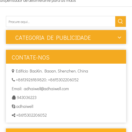
dispensador de desinfetante para as mãos
CATEGORIA DE PUBLICIDADE
CONTATE-NOS
Edifício BaoXin, Baoan, Shenzhen, China

+8613926189820; +8615302206052

Email:
adhaiwell@adhaiwell.com
943036223

adhaiwell

+8615302206052
