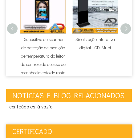
Dispositivo de scanner
Sinalização interativa
LCD e
de detecção de medição
digital LCD Mupi
digita
de temperatura do leitor
publi
de controle de acesso de
reconhecimento de rosto
NOTÍCIAS E BLOG RELACIONADOS
conteúdo está vazio!
CERTIFICADO