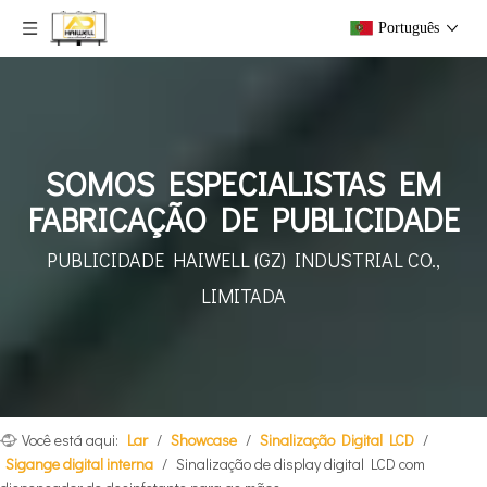
Português
SOMOS ESPECIALISTAS EM
FABRICAÇÃO DE PUBLICIDADE
PUBLICIDADE HAIWELL (GZ)
INDUSTRIAL CO.,
LIMITADA
Você está aqui:
Lar
/
Showcase
/
Sinalização Digital LCD
/
Sigange digital interna
/
Sinalização de display digital LCD com