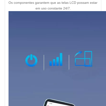
Os componentes garantem que as telas LCD possam estar
em uso constante 24/7.