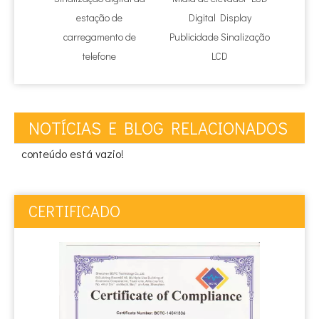
estação de
Digital Display
exterio
carregamento de
Publicidade Sinalização
do S
telefone
LCD
MUPI
NOTÍCIAS E BLOG RELACIONADOS
conteúdo está vazio!
CERTIFICADO