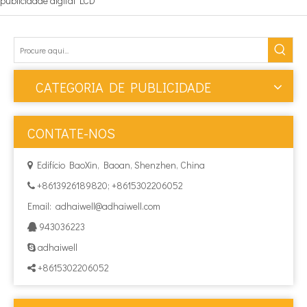
publicidade digital LCD
CATEGORIA DE PUBLICIDADE
CONTATE-NOS
Edifício BaoXin, Baoan, Shenzhen, China

+8613926189820; +8615302206052

Email:
adhaiwell@adhaiwell.com
943036223

adhaiwell

+8615302206052
