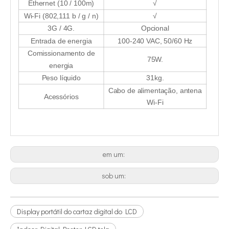
Ethernet (10 / 100m)
√
Wi-Fi (802,111 b / g / n)
√
3G / 4G.
Opcional
Entrada de energia
100-240 VAC, 50/60 Hz
Comissionamento de
75W.
energia
Peso líquido
31kg.
Cabo de alimentação, antena
Acessórios
Wi-Fi
em um:
sob um:
Display portátil do cartaz digital do LCD