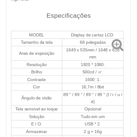
Especificações
MODEL
Display de cartaz LCD.
Tamanho da tela
68 polegadas
1649 x 535mm / 1648 x 618
Area de exposição
mm
Resolução
1920 * 1080.
Brilho
500cd / ㎡.
Contraste
1600: 1.
Cor
16,7m / 8bit
89 ° / 89 ° / 89 ° / 89 ° (l / r / u /
Ângulo de visão
d)
Tela sensível ao toque
Opcional
Solução
Tudo em um
E / O.
USB * 2.
Armazenar
2 g + 16g