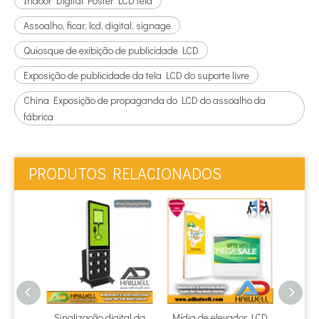
Indoor Digital Poster LCD tela
Assoalho, ficar, lcd, digital, signage
Quiosque de exibição de publicidade LCD
Exposição de publicidade da tela LCD do suporte livre
China Exposição de propaganda do LCD do assoalho da
fábrica
PRODUTOS RELACIONADOS
Sinalização digital da
Mídia de elevador LCD
Visu