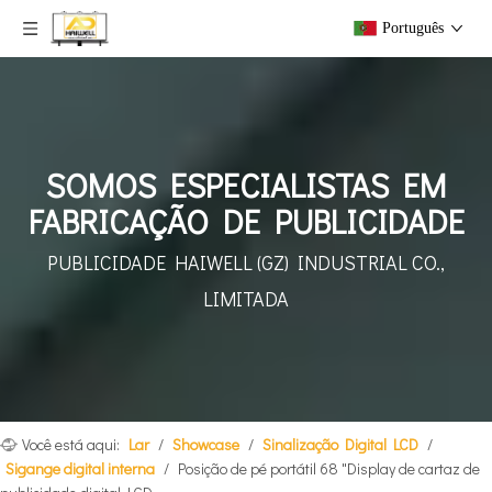
Português
SOMOS ESPECIALISTAS EM
FABRICAÇÃO DE PUBLICIDADE
PUBLICIDADE HAIWELL (GZ)
INDUSTRIAL CO.,
LIMITADA
Você está aqui:
Lar
/
Showcase
/
Sinalização Digital LCD
/
Sigange digital interna
/
Posição de pé portátil 68 "Display de cartaz de