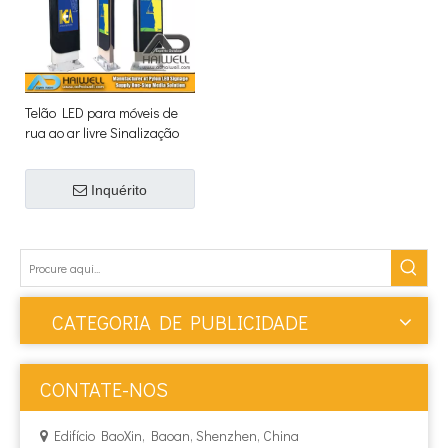
Telão LED para móveis de
rua ao ar livre Sinalização
digital para pilão de
estacionamento
Inquérito
CATEGORIA DE PUBLICIDADE
CONTATE-NOS
Edifício BaoXin, Baoan, Shenzhen, China
