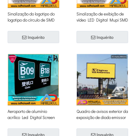
Sinalização do logotipo do
Sinalização de exibição de
logotipo do círculo de SMD
vídeo LED Digital Mupi SMD
do exterior
P5 para exterior
Inquérito
Inquérito
Aeroporto de alumínio
Quadro de avisos exterior da
acrílico Led Digital Screen
exposição de diodo emissor
Display direcional Signage
de luz da cor completa de
6mx3m SMD
Inquérito
Inquérito