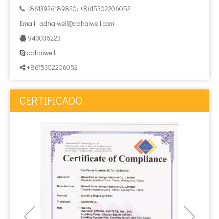
+8613926189820; +8615302206052

Email:
adhaiwell@adhaiwell.com
943036223

adhaiwell

+8615302206052

CERTIFICADO