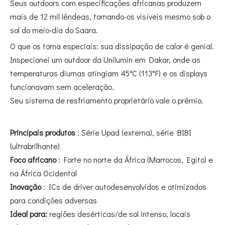
Seus outdoors com especificações africanas produzem
mais de 12 mil lêndeas, tornando-os visíveis mesmo sob o
sol do meio-dia do Saara.
O que os torna especiais: sua dissipação de calor é genial.
Inspecionei um outdoor da Unilumin em Dakar, onde as
temperaturas diurnas atingiam 45°C (113°F) e os displays
funcionavam sem aceleração.
Seu sistema de resfriamento proprietário vale o prêmio.
Principais produtos
: Série Upad (externa), série BIBI
(ultrabrilhante)
Foco africano
: Forte no norte da África (Marrocos, Egito) e
na África Ocidental
Inovação
: ICs de driver autodesenvolvidos e otimizados
para condições adversas
Ideal para:
regiões desérticas/de sol intenso, locais