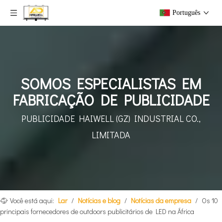
Português
SOMOS ESPECIALISTAS EM
FABRICAÇÃO DE PUBLICIDADE
PUBLICIDADE HAIWELL (GZ)
INDUSTRIAL CO.,
LIMITADA
Você está aqui:
Lar
/
Notícias e blog
/
Notícias da empresa
/
Os 10
principais fornecedores de outdoors publicitários de LED na África