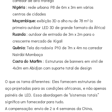
corredor de alto tráfego
Nigéria
: rede urbana P8 de 6m x 3m em vários
centros de cidades
Moçambique:
exibição 3D a olho nu de 78 m² (o
primeiro outdoor LED 3D de grande formato da África)
Ruanda
: outdoor de entrada de 3m x 2m para o
crescente mercado de Kigali
Quênia:
Tela da rodovia P10 de 7m x 4m no corredor
Nairóbi-Mombaça
Costa do Marfim
: Estruturas de banners em vinil de
4x3m em Abidjan com suporte total de design
O que os torna diferentes: Eles fornecem estruturas de
aço projetadas para as condições africanas, e não apenas
painéis de LED. Essa abordagem de “sistemas totais”
significa um fornecedor para tudo.
A compensação: envio de 2 a 4 semanas da China,