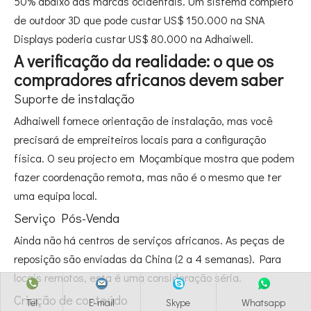
50% abaixo das marcas ocidentais. Um sistema completo
de outdoor 3D que pode custar US$ 150.000 na SNA
Displays poderia custar US$ 80.000 na Adhaiwell.
A verificação da realidade: o que os
compradores africanos devem saber
Suporte de instalação
Adhaiwell fornece orientação de instalação, mas você
precisará de empreiteiros locais para a configuração
física. O seu projecto em Moçambique mostra que podem
fazer coordenação remota, mas não é o mesmo que ter
uma equipa local.
Serviço Pós-Venda
Ainda não há centros de serviços africanos. As peças de
reposição são enviadas da China (2 a 4 semanas). Para
locais remotos, esta é uma consideração séria.
Criação de conteúdo
Tel
E-mail
Skype
Whatsapp